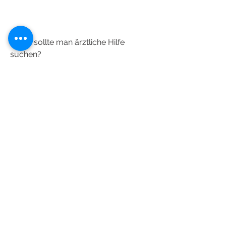
Wann sollte man ärztliche Hilfe 
suchen?
Obwohl das Knacken der Gelenke in 
den meisten Fällen harmlos ist 
0
0
Write a comment...
Acerca de
¡Te damos la bienvenida al grupo!
Puedes conectarte con otro
...
Leer más