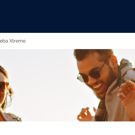
Cursos
Emisora Online
TV Online
eba Xtreme