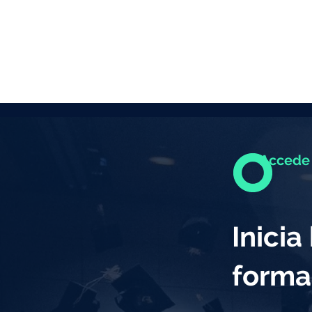
Accede 
Inici
forma