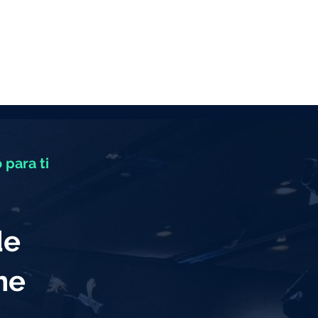
 para ti
de
eme