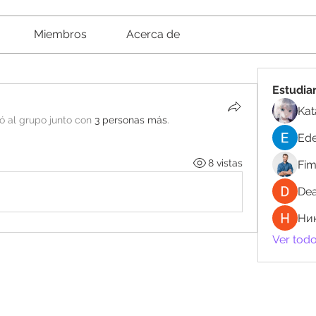
Miembros
Acerca de
Estudia
Kat
ó al grupo junto con
3 personas más
.
Ede
8 vistas
Fi
Dea
Ни
Ver todo