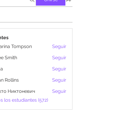
ntes
arina Tompson
Seguir
e Smith
Seguir
ma
Seguir
n Rollins
Seguir
кто Никтоневич
Seguir
s los estudiantes (572)