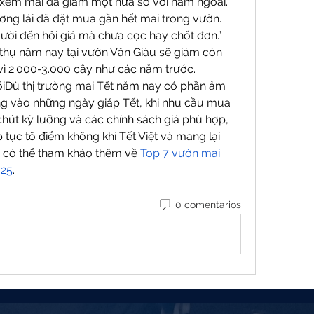
 xem mai đã giảm một nửa so với năm ngoái.
ơng lái đã đặt mua gần hết mai trong vườn. 
ười đến hỏi giá mà chưa cọc hay chốt đơn.”
 thụ năm nay tại vườn Văn Giàu sẽ giảm còn 
vì 2.000-3.000 cây như các năm trước.
Dù thị trường mai Tết năm nay có phần ảm 
g vào những ngày giáp Tết, khi nhu cầu mua 
út kỹ lưỡng và các chính sách giá phù hợp, 
tục tô điểm không khí Tết Việt và mang lại 
 có thể tham khảo thêm về 
Top 7 vườn mai 
025
.
0 comentarios