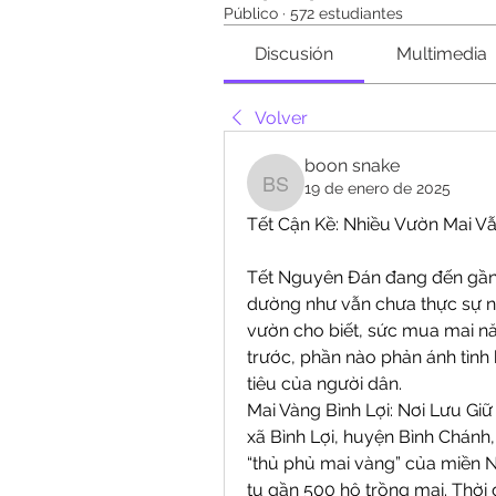
Público
·
572 estudiantes
Discusión
Multimedia
Volver
boon snake
19 de enero de 2025
boon snake
Tết Cận Kề: Nhiều Vườn Mai V
Tết Nguyên Đán đang đến gần, 
dường như vẫn chưa thực sự n
vườn cho biết, sức mua mai n
trước, phần nào phản ánh tình h
tiêu của người dân.
Mai Vàng Bình Lợi: Nơi Lưu Gi
xã Bình Lợi, huyện Bình Chánh, 
“thủ phủ mai vàng” của miền Na
tụ gần 500 hộ trồng mai. Thời