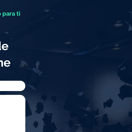
 para ti
de
eme