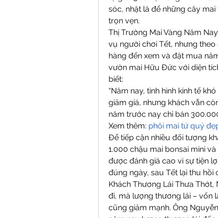
sóc, nhặt lá để những cây mai
trọn vẹn.
Thị Trường Mai Vàng Năm Nay
vụ người chơi Tết, nhưng theo 
hàng đến xem và đặt mua năm 
vườn mai Hữu Đức với diện tíc
biết:
“Năm nay, tình hình kinh tế kh
giảm giá, nhưng khách vẫn cò
năm trước nay chỉ bán 300.00
Xem thêm: 
phôi mai tứ quý đẹ
Để tiếp cận nhiều đối tượng k
1.000 chậu mai bonsai mini và 
được đánh giá cao vì sự tiện lợ
đúng ngày, sau Tết lại thu hồ
Khách Thương Lái Thưa Thớt, N
đi, mà lượng thương lái – vốn 
cũng giảm mạnh. Ông Nguyễn V