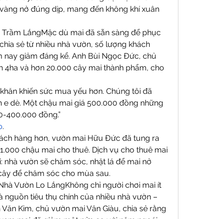
 vàng nở đúng dịp, mang đến không khí xuân 
 Trầm LắngMặc dù mai đã sẵn sàng để phục 
chia sẻ từ nhiều nhà vườn, số lượng khách 
nay giảm đáng kể. Anh Bùi Ngọc Đức, chủ 
h 4ha và hơn 20.000 cây mai thành phẩm, cho 
ó khăn khiến sức mua yếu hơn. Chúng tôi đã 
n e dè. Một chậu mai giá 500.000 đồng những 
0-400.000 đồng.”
p
.
hách hàng hơn, vườn mai Hữu Đức đã tung ra 
1.000 chậu mai cho thuê. Dịch vụ cho thuê mai 
i: nhà vườn sẽ chăm sóc, nhặt lá để mai nở 
i cây để chăm sóc cho mùa sau.
hà Vườn Lo LắngKhông chỉ người chơi mai ít 
là nguồn tiêu thụ chính của nhiều nhà vườn – 
ăn Kim, chủ vườn mai Văn Giàu, chia sẻ rằng 