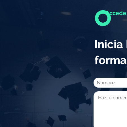
Accede 
Inici
forma