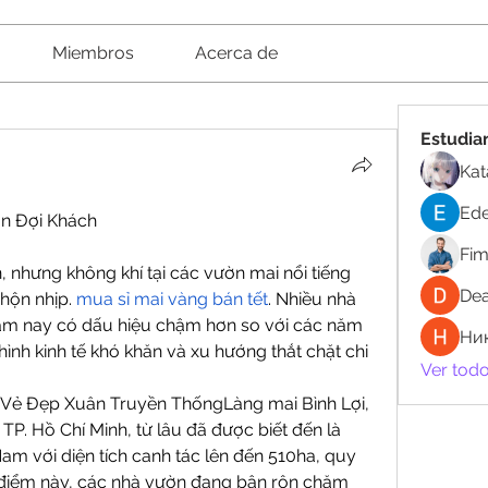
Miembros
Acerca de
Estudia
Kat
Ede
ẫn Đợi Khách
Fi
nhưng không khí tại các vườn mai nổi tiếng 
Dea
hộn nhịp. 
mua sỉ mai vàng bán tết
. Nhiều nhà 
ăm nay có dấu hiệu chậm hơn so với các năm 
Ни
ình kinh tế khó khăn và xu hướng thắt chặt chi 
Ver todo
ữ Vẻ Đẹp Xuân Truyền ThốngLàng mai Bình Lợi, 
TP. Hồ Chí Minh, từ lâu đã được biết đến là 
m với diện tích canh tác lên đến 510ha, quy 
 điểm này, các nhà vườn đang bận rộn chăm 