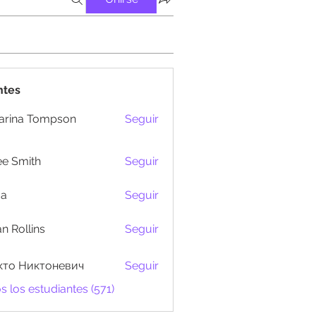
ntes
arina Tompson
Seguir
e Smith
Seguir
ma
Seguir
n Rollins
Seguir
кто Никтоневич
Seguir
s los estudiantes (571)