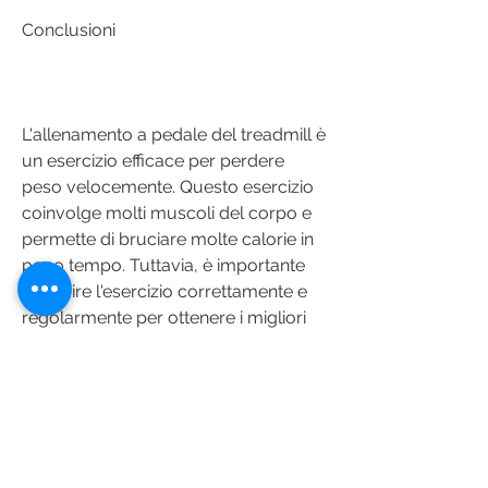
Conclusioni
L'allenamento a pedale del treadmill è 
un esercizio efficace per perdere 
peso velocemente. Questo esercizio 
coinvolge molti muscoli del corpo e 
permette di bruciare molte calorie in 
poco tempo. Tuttavia, è importante 
eseguire l'esercizio correttamente e 
regolarmente per ottenere i migliori 
risultati. Combina l'allenamento a 
pedale del treadmill con una dieta 
equilibrata e sana e sarai in grado di 
perdere peso e rimanere in forma., 
dei glutei, è importante eseguire 
l'esercizio correttamente e 