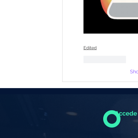
Edited
Like
Reply
Sh
Accede 