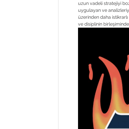
uzun vadeli stratejiyi bo
uygulayan ve analizleriyl
üzerinden daha istikrarlı 
ve disiplinin birleşimin