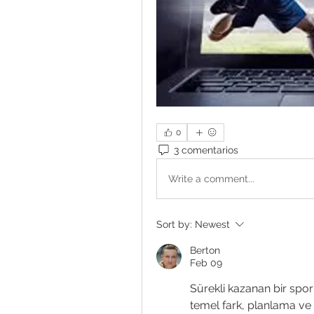
0
3 comentarios
Write a comment...
Sort by:
Newest
Berton
Feb 09
Sürekli kazanan bir spor
temel fark, planlama ve di