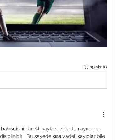
19 vistas
 bahisçisini sürekli kaybedenlerden ayıran en 
siplinidir.   Bu sayede kısa vadeli kayıplar bile 