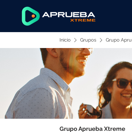
Inicio
Grupos
Grupo Apru
Grupo Aprueba Xtreme