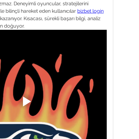
zmaz. Deneyimli oyuncular, stratejilerini 
e bilinçli hareket eden kullanıcılar 
bizbet login
kazanıyor. Kısacası, sürekli başarı bilgi, analiz 
den doğuyor.