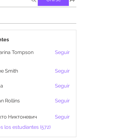
ntes
arina Tompson
Seguir
e Smith
Seguir
ma
Seguir
n Rollins
Seguir
кто Никтоневич
Seguir
s los estudiantes (572)