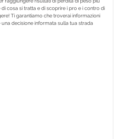
aggiungere risultati di perdita di peso più 
di cosa si tratta e di scoprire i pro e i contro di 
ere! Ti garantiamo che troverai informazioni 
e una decisione informata sulla tua strada 