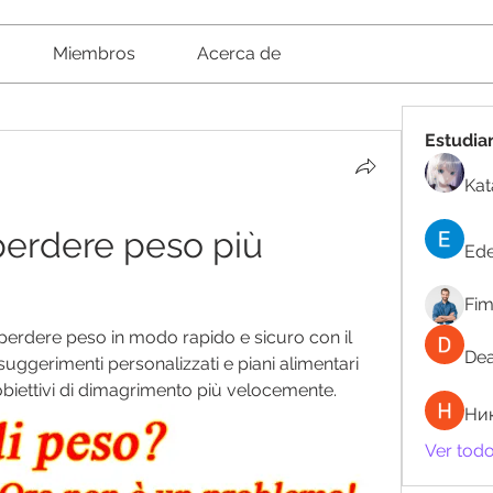
Miembros
Acerca de
Estudia
Kat
erdere peso più 
Ede
Fi
 perdere peso in modo rapido e sicuro con il 
Dea
uggerimenti personalizzati e piani alimentari 
 obiettivi di dimagrimento più velocemente.
Ни
Ver todo