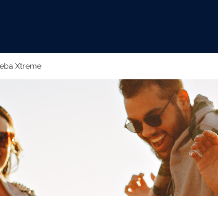
Cursos
Emisora Online
TV Online
eba Xtreme