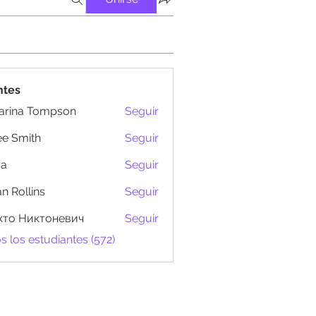
ntes
arina Tompson
Seguir
e Smith
Seguir
ma
Seguir
n Rollins
Seguir
кто Никтоневич
Seguir
s los estudiantes (572)