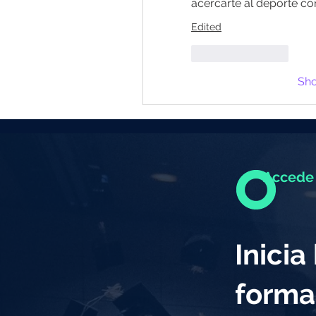
acercarte al deporte co
Edited
Like
Reply
Sh
Accede 
Inici
forma