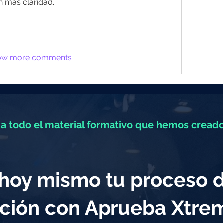
n más claridad.
ow more comments
a todo el material formativo que hemos creado
a hoy mismo tu proceso 
ción con Aprueba Xtr