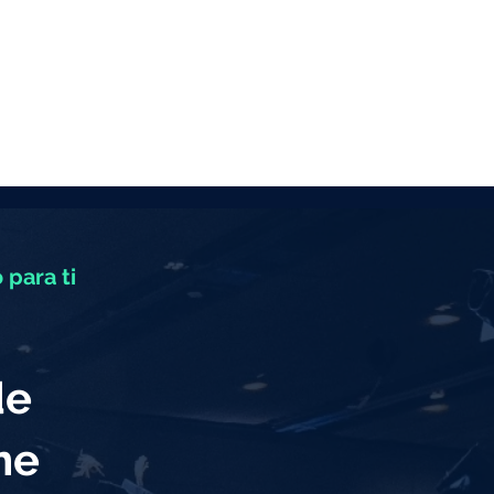
 para ti
de
eme