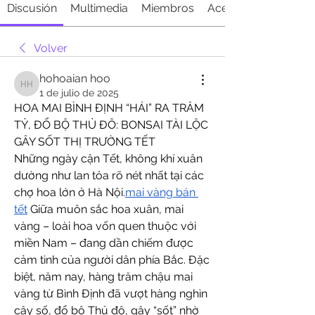
Discusión
Multimedia
Miembros
Acerca de
Volver
hohoaian hoo
hohoaian hoo
1 de julio de 2025
HOA MAI BÌNH ĐỊNH “HÁI” RA TRĂM 
TỶ, ĐỔ BỘ THỦ ĐÔ: BONSAI TÀI LỘC 
GÂY SỐT THỊ TRƯỜNG TẾT
Những ngày cận Tết, không khí xuân 
dường như lan tỏa rõ nét nhất tại các 
chợ hoa lớn ở Hà Nội.
mai vàng bán 
tết
 Giữa muôn sắc hoa xuân, mai 
vàng – loài hoa vốn quen thuộc với 
miền Nam – đang dần chiếm được 
cảm tình của người dân phía Bắc. Đặc 
biệt, năm nay, hàng trăm chậu mai 
vàng từ Bình Định đã vượt hàng nghìn 
cây số, đổ bộ Thủ đô, gây “sốt” nhờ 