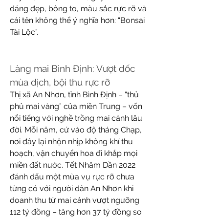
dáng đẹp, bông to, màu sắc rực rỡ và 
cái tên không thể ý nghĩa hơn: “Bonsai 
Tài Lộc”.
Làng mai Bình Định: Vượt dốc 
mùa dịch, bội thu rực rỡ
Thị xã An Nhơn, tỉnh Bình Định – “thủ 
phủ mai vàng” của miền Trung – vốn 
nổi tiếng với nghề trồng mai cảnh lâu 
đời. Mỗi năm, cứ vào độ tháng Chạp, 
nơi đây lại nhộn nhịp không khí thu 
hoạch, vận chuyển hoa đi khắp mọi 
miền đất nước. Tết Nhâm Dần 2022 
đánh dấu một mùa vụ rực rỡ chưa 
từng có với người dân An Nhơn khi 
doanh thu từ mai cảnh vượt ngưỡng 
112 tỷ đồng – tăng hơn 37 tỷ đồng so 