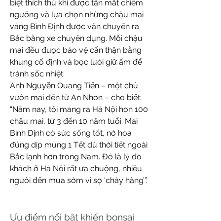
biệt thích thú khi được tận mắt chiêm 
ngưỡng và lựa chọn những chậu mai 
vàng Bình Định được vận chuyển ra 
Bắc bằng xe chuyên dụng. Mỗi chậu 
mai đều được bảo vệ cẩn thận bằng 
khung cố định và bọc lưới giữ ấm để 
tránh sốc nhiệt.
Anh Nguyễn Quang Tiến – một chủ 
vườn mai đến từ An Nhơn – cho biết: 
“Năm nay, tôi mang ra Hà Nội hơn 100 
chậu mai, từ 3 đến 10 năm tuổi. Mai 
Bình Định có sức sống tốt, nở hoa 
đúng dịp mùng 1 Tết dù thời tiết ngoài 
Bắc lạnh hơn trong Nam. Đó là lý do 
khách ở Hà Nội rất ưa chuộng, nhiều 
người đến mua sớm vì sợ ‘cháy hàng’”.
Ưu điểm nổi bật khiến bonsai 