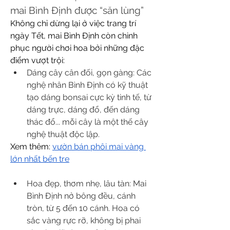
mai Bình Định được “săn lùng”
Không chỉ dừng lại ở việc trang trí 
ngày Tết, mai Bình Định còn chinh 
phục người chơi hoa bởi những đặc 
điểm vượt trội:
Dáng cây cân đối, gọn gàng: Các 
nghệ nhân Bình Định có kỹ thuật 
tạo dáng bonsai cực kỳ tinh tế, từ 
dáng trực, dáng đổ, đến dáng 
thác đổ... mỗi cây là một thế cây 
nghệ thuật độc lập.
Xem thêm: 
vườn bán phôi mai vàng 
lớn nhất bến tre
Hoa đẹp, thơm nhẹ, lâu tàn: Mai 
Bình Định nở bông đều, cánh 
tròn, từ 5 đến 10 cánh. Hoa có 
sắc vàng rực rỡ, không bị phai 