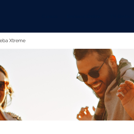
Cursos
Emisora Online
TV Online
eba Xtreme