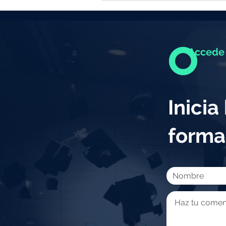
Accede 
Inici
forma