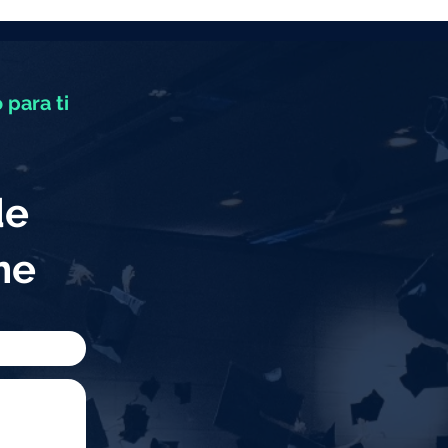
 para ti
de
eme