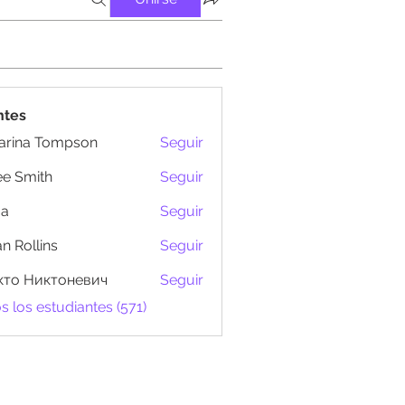
ntes
arina Tompson
Seguir
e Smith
Seguir
ma
Seguir
n Rollins
Seguir
кто Никтоневич
Seguir
s los estudiantes (571)