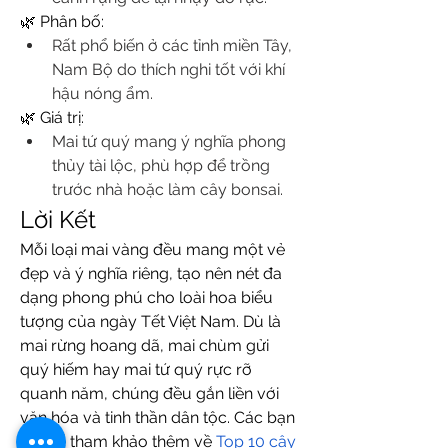
🌿 Phân bố:
Rất phổ biến ở các tỉnh miền Tây, 
Nam Bộ do thích nghi tốt với khí 
hậu nóng ẩm.
🌿 Giá trị:
Mai tứ quý mang ý nghĩa phong 
thủy tài lộc, phù hợp để trồng 
trước nhà hoặc làm cây bonsai.
Lời Kết
Mỗi loại mai vàng đều mang một vẻ 
đẹp và ý nghĩa riêng, tạo nên nét đa 
dạng phong phú cho loài hoa biểu 
tượng của ngày Tết Việt Nam. Dù là 
mai rừng hoang dã, mai chùm gửi 
quý hiếm hay mai tứ quý rực rỡ 
quanh năm, chúng đều gắn liền với 
văn hóa và tinh thần dân tộc. Các bạn 
có thể tham khảo thêm về 
Top 10 cây 