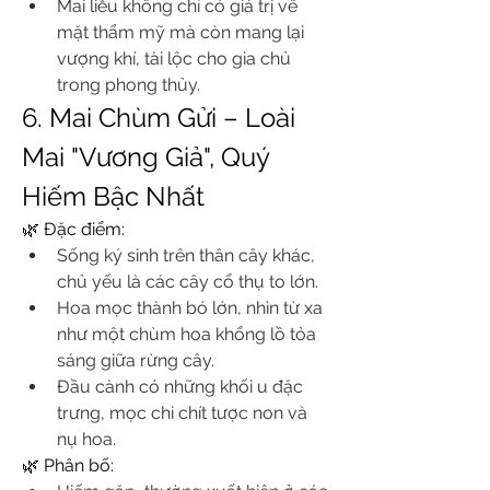
Mai liễu không chỉ có giá trị về 
mặt thẩm mỹ mà còn mang lại 
vượng khí, tài lộc cho gia chủ 
trong phong thủy.
6. Mai Chùm Gửi – Loài 
Mai "Vương Giả", Quý 
Hiếm Bậc Nhất
🌿 Đặc điểm:
Sống ký sinh trên thân cây khác, 
chủ yếu là các cây cổ thụ to lớn.
Hoa mọc thành bó lớn, nhìn từ xa 
như một chùm hoa khổng lồ tỏa 
sáng giữa rừng cây.
Đầu cành có những khối u đặc 
trưng, mọc chi chít tược non và 
nụ hoa.
🌿 Phân bố: