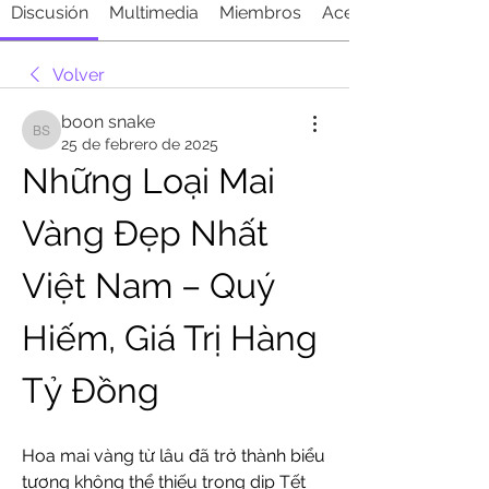
Discusión
Multimedia
Miembros
Acerca de
Volver
boon snake
boon snake
25 de febrero de 2025
Những Loại Mai 
Vàng Đẹp Nhất 
Việt Nam – Quý 
Hiếm, Giá Trị Hàng 
Tỷ Đồng
Hoa mai vàng từ lâu đã trở thành biểu 
tượng không thể thiếu trong dịp Tết 