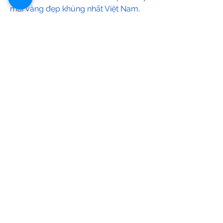
mai vàng đẹp khủng nhất Việt Nam
.
0
0
1
Write a comment...
Acerca de
¡Te damos la bienvenida al grupo!
Puedes conectarte con otro
...
Leer más
Estudiantes
Katarina Tompson
Seguir
Edee Smith
Seguir