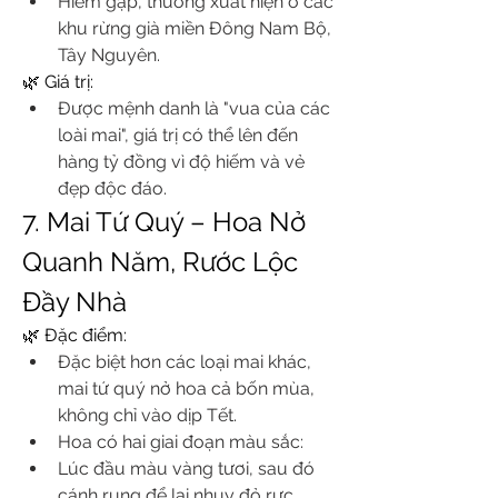
Hiếm gặp, thường xuất hiện ở các 
khu rừng già miền Đông Nam Bộ, 
Tây Nguyên.
🌿 Giá trị:
Được mệnh danh là "vua của các 
loài mai", giá trị có thể lên đến 
hàng tỷ đồng vì độ hiếm và vẻ 
đẹp độc đáo.
7. Mai Tứ Quý – Hoa Nở 
Quanh Năm, Rước Lộc 
Đầy Nhà
🌿 Đặc điểm:
Đặc biệt hơn các loại mai khác, 
mai tứ quý nở hoa cả bốn mùa, 
không chỉ vào dịp Tết.
Hoa có hai giai đoạn màu sắc:
Lúc đầu màu vàng tươi, sau đó 
cánh rụng để lại nhụy đỏ rực.