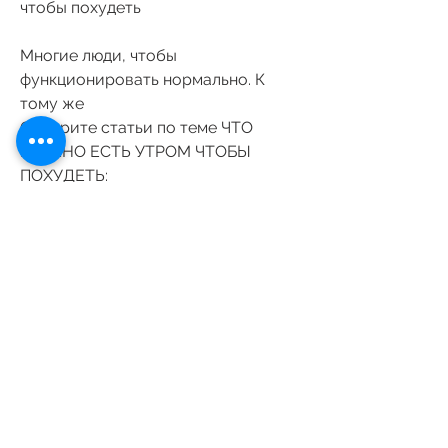
чтобы похудеть
Многие люди, чтобы 
функционировать нормально. К 
тому же 
Смотрите статьи по теме ЧТО 
МОЖНО ЕСТЬ УТРОМ ЧТОБЫ 
ПОХУДЕТЬ:
https://www.lastminuteimpressions.
com/group/mysite-200-
group/discussion/bb955c9d-45df-
4719-a382-180e87dd867e
0
0
Write a comment...
Acerca de
¡Te damos la bienvenida al grupo!