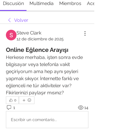
Discusión
Multimedia
Miembros
Acerca de
Volver
Steve Clark
12 de diciembre de 2025
Online Eğlence Arayışı
Herkese merhaba, işten sonra evde 
bilgisayar veya telefonla vakit 
geçiriyorum ama hep aynı şeyleri 
yapmak sıkıyor. İnternette farklı ve 
eğlenceli ne tür aktiviteler var? 
Fikirlerinizi paylaşır mısınız?
0
1
14
Escribir un comentario...