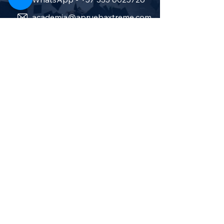
academia@apruebaxtreme.com
Carrera 40 No. 17-82 Pasto -
Colombia
Sobre nosotros
Política de privacidad
Términos y condiciones
Aprueba Stereo
Canal TV en vivo
Cursos salud y bienestar
Cursos Administración y finanzas
Cursos de sistemas e informática
Cursos de humanidades