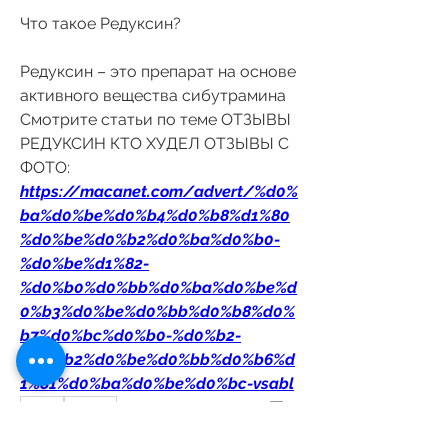
Что такое Редуксин?
Редуксин – это препарат на основе 
активного вещества сибутрамина 
Смотрите статьи по теме ОТЗЫВЫ 
РЕДУКСИН КТО ХУДЕЛ ОТЗЫВЫ С 
ФОТО:
https://macanet.com/advert/%d0%
ba%d0%be%d0%b4%d0%b8%d1%80
%d0%be%d0%b2%d0%ba%d0%b0-
%d0%be%d1%82-
%d0%b0%d0%bb%d0%ba%d0%be%d
0%b3%d0%be%d0%bb%d0%b8%d0%
b7%d0%bc%d0%b0-%d0%b2-
%d0%b2%d0%be%d0%bb%d0%b6%d
1%81%d0%ba%d0%be%d0%bc-vsabl
0
0