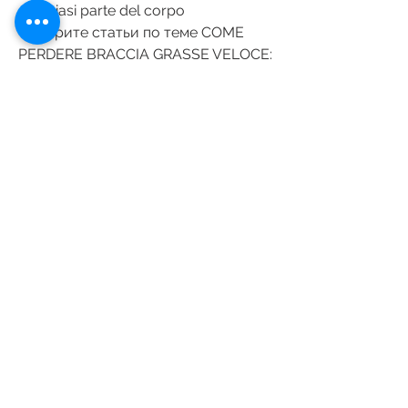
qualsiasi parte del corpo 
Смотрите статьи по теме COME 
PERDERE BRACCIA GRASSE VELOCE:
https://perlevka.ru/advert/severino
s-dieta-pdf-gratuito-wwauf/
0
0
Write a comment...
Acerca de
¡Te damos la bienvenida al grupo!
Puedes conectarte con otro
...
Leer más
Estudiantes
Katarina Tompson
Seguir