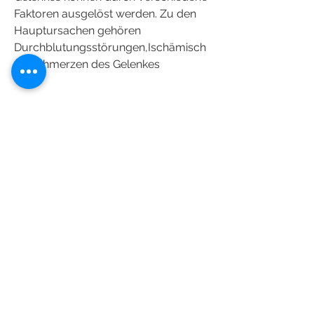
Faktoren ausgelöst werden. Zu den 
Hauptursachen gehören 
Durchblutungsstörungen,Ischämisch
en Schmerzen des Gelenkes
Was sind ischämische Schmerzen 
des Gelenkes?
Ischämische Schmerzen des 
Gelenkes treten aufgrund einer 
unzureichenden Blutzufuhr zu einem 
bestimmten Gelenk auf. Dies kann 
verschiedene Ursachen haben und zu 
starken Schmerzen führen 
0
0
Escreva um comentário