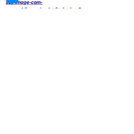
sos-image-com-
group/discussion/e7f7ab5d-1c89-
4bf4-828c-3c49a6c15b59
0
0
Write a comment...
Acerca de
¡Te damos la bienvenida al grupo!
Puedes conectarte con otro
...
Leer más
Estudiantes
Katarina Tompson
Seguir
Edee Smith
Seguir
Fima
Seguir