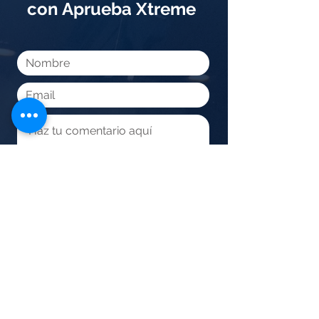
con Aprueba Xtreme
Enviar
WhatsApp -
+57 333 6025726
academia@apruebaxtreme.com