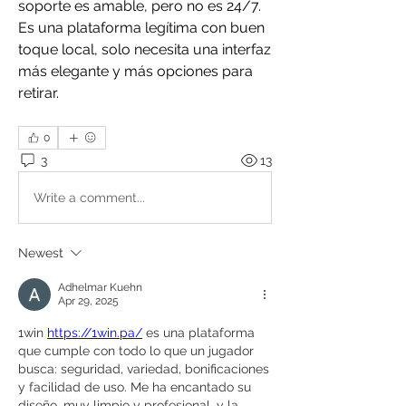
soporte es amable, pero no es 24/7. 
Es una plataforma legítima con buen 
toque local, solo necesita una interfaz 
más elegante y más opciones para 
retirar.
0
3
13
Write a comment...
Newest
Adhelmar Kuehn
Apr 29, 2025
1win 
https://1win.pa/
 es una plataforma 
que cumple con todo lo que un jugador 
busca: seguridad, variedad, bonificaciones 
y facilidad de uso. Me ha encantado su 
diseño, muy limpio y profesional, y la 