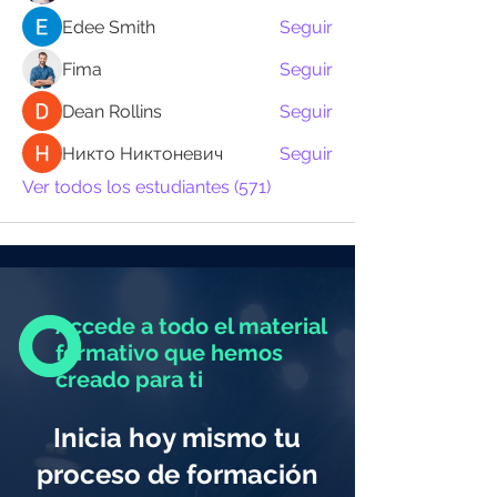
Edee Smith
Seguir
Fima
Seguir
Dean Rollins
Seguir
Никто Никтоневич
Seguir
Ver todos los estudiantes (571)
Accede a todo el material
formativo que hemos
creado para ti
Inicia hoy mismo tu
proceso de formación