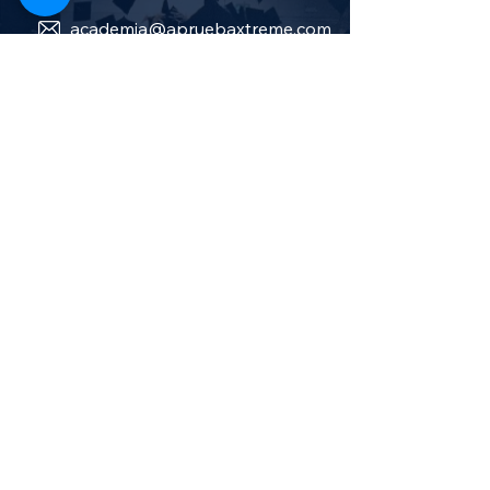
academia@apruebaxtreme.com
Carrera 40 No. 17-82 Pasto -
Colombia
Sobre nosotros
Política de privacidad
Términos y condiciones
Aprueba Stereo
Canal TV en vivo
Cursos salud y bienestar
Cursos Administración y finanzas
Cursos de sistemas e informática
Cursos de humanidades