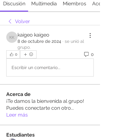
Discusión
Multimedia
Miembros
Acerca de
Volver
kaigeo kaigeo
kaigeo kaigeo
8 de octubre de 2024
·
se unió al
grupo.
0
0
Escribir un comentario...
Acerca de
¡Te damos la bienvenida al grupo!
Puedes conectarte con otro
...
Leer más
Estudiantes