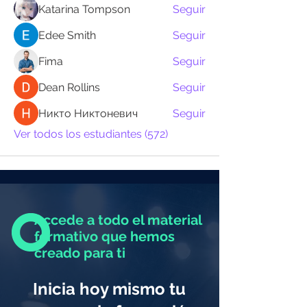
Katarina Tompson
Seguir
Edee Smith
Seguir
Fima
Seguir
Dean Rollins
Seguir
Никто Никтоневич
Seguir
Ver todos los estudiantes (572)
Accede a todo el material
formativo que hemos
creado para ti
Inicia hoy mismo tu