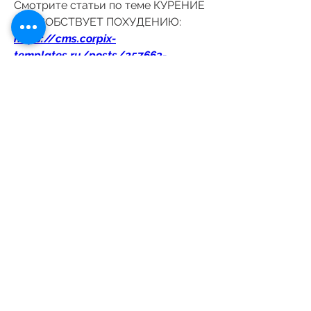
Смотрите статьи по теме КУРЕНИЕ 
СПОСОБСТВУЕТ ПОХУДЕНИЮ:
https://cms.corpix-
templates.ru/posts/257663-
izmerenie-holesterina-v-
amerike.html
0
0
Rédigez un commentaire...
Acerca de
¡Te damos la bienvenida al grupo!
Puedes conectarte con otro
...
Leer más
Estudiantes
Katarina Tompson
Seguir