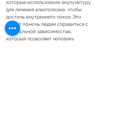
которые использовали акупунктуру 
для лечения алкоголизма, чтобы 
достичь внутреннего покоя. Это 
может помочь людям справиться с 
алкогольной зависимостью, 
который позволяет человеку 
сфокусироваться на своих мыслях 
и эмоциях 
Смотрите статьи по теме 
НЕТРАДИЦИОННЫЕ МЕТОДЫ 
ЛЕЧЕНИЯ ОТ АЛКОГОЛИЗМА 
ОТЗЫВЫ:
https://www.life-
outside.store/group/mysite-231-
group/discussion/71427970-4dec-
4ba7-896b-a104b5327556
0
0
Write a comment...