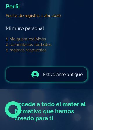
Perfil
Fecha de registro: 1 abr 2026
Mi muro personal
0
Me gusta recibidos
0
comentarios recibidos
0
mejores respuestas
Estudiante antiguo
Accede a todo el material
formativo que hemos
creado para ti