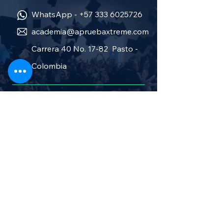
WhatsApp -
+57 333 6025726
academia@apruebaxtreme.com
Carrera 40 No. 17-82 Pasto -
Colombia
Sobre nosotros
Política de privacidad
Términos y condiciones
Aprueba Stereo
Canal TV en vivo
Cursos salud y bienestar
Cursos Administración y finanzas
Cursos de sistemas e informática