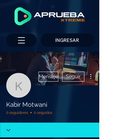
INGRESAR
Más acciones
Mensaje
Seguir
Kabir Motwani
Kabir Motwani
0 seguidores
0 seguidos