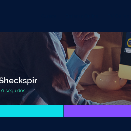
Cursos
Emisora Online
TV Online
 Sheckspir
0
seguidos