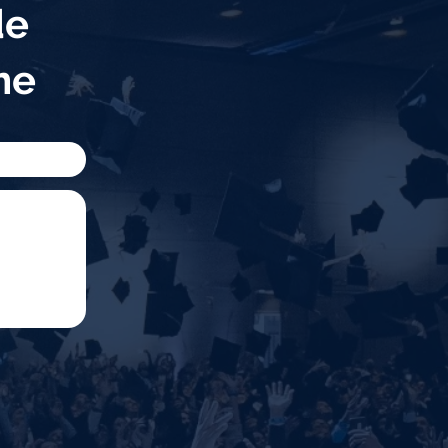
de
eme