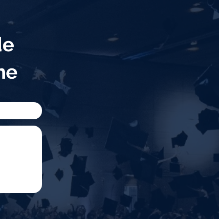
de
eme