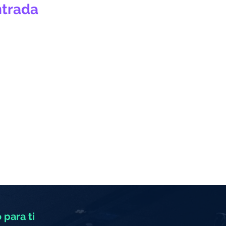
ntrada
 para ti