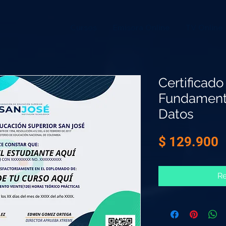
Cursos
Emisora Online
TV Online
Certificado
Fundament
Datos
P
$ 129.900
Re