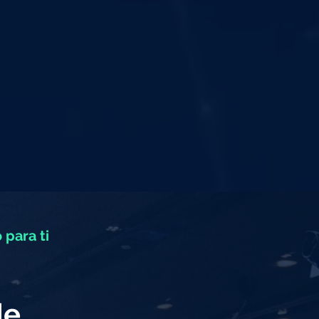
 para ti
de