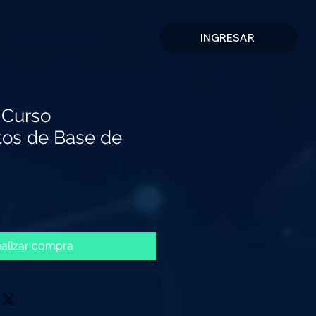
Mesa de Ayuda
INGRESAR
 Curso
os de Base de
recio
alizar compra