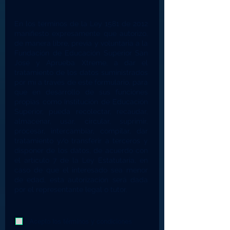
En los términos de la Ley 1581 de 2012
manifiesto expresamente que autorizo,
de manera libre, previa y voluntaria a la
Fundación de Educación Superior San
José y Aprueba Xtreme, a dar el
tratamiento de los datos suministrados
por mí a través de este formulario, para
que en desarrollo de sus funciones
propias como Institución de Educación
Superior, pueda recolectar, recaudar,
almacenar, usar, circular, suprimir,
procesar, intercambiar, compilar, dar
tratamiento y/o transferir a terceros y
disponer de los datos, de acuerdo con
el artículo 7 de la Ley Estatutaria, en
caso de que el interesado sea menor
de edad, esta autorización será dada
por el representante legal o tutor.
Acepto los términos y condiciones