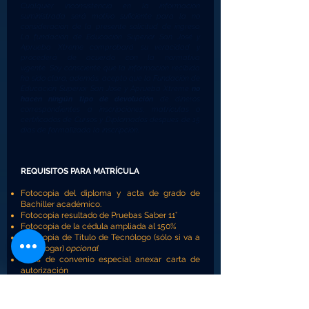
Cualquier inconsistencia en la información
suministrada será motivo suficiente para la no
consideración de la presente solicitud de ingreso.
La fundación de Educación Superior San José y
Aprueba Xtreme comprobará su veracidad y
procederá de acuerdo con la normativa
vigente.
Soy consciente que la información recibida
ha sido clara, además, acepto que la Fundación de
Educación Superior San José y Aprueba Xtreme
no
hacen ningún tipo de devolución
de dineros
correspondientes a inscripciones, matrículas o
certificados de Cursos y Diplomados después de 15
días de formalizada la inscripción.
REQUISITOS PARA MATRÍCULA
Fotocopia del diploma y acta de grado de
Bachiller académico.
Fotocopia resultado de Pruebas Saber 11°
Fotocopia de la cédula ampliada al 150%
Fotocopia de Título de Tecnólogo (sólo si va a
homologar)
opcional
Si es de convenio especial anexar carta de
autorización
Subir Archivos Escaneados