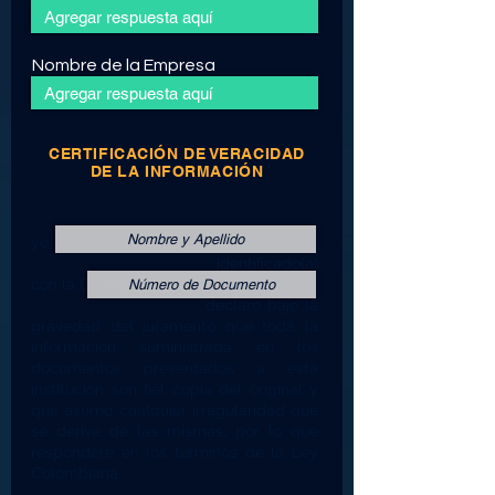
Nombre de la Empresa
CERTIFICACIÓN DE VERACIDAD
DE LA INFORMACIÓN
yo,
Identificado(a)
con la CC No.
declaro bajo la
gravedad del juramento que toda la
información suministrada en los
documentos presentados a esta
institución son fiel copia del original y
que asumo cualquier irregularidad que
se derive de las mismas; por lo que
responderé en los terminos de la Ley
Colombiana.