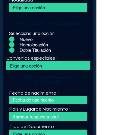
Modalidad
TIPO DE SOLICITUD DE ADMISIÓN
Selecciona una opción
Nuevo
Homologación
Doble Titulación
Convenios especiales
DATOS PERSONALES DEL
ESTUDIANTE
r
Fecha de nacimiento
*
e
q
u
País y Lugarde Nacimiento
i
r
e
Tipo de Documento
d