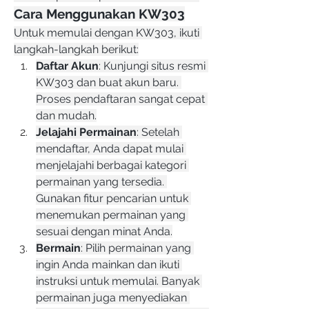
Cara Menggunakan KW303
Untuk memulai dengan KW303, ikuti 
langkah-langkah berikut:
Daftar Akun
: Kunjungi situs resmi 
KW303 dan buat akun baru. 
Proses pendaftaran sangat cepat 
dan mudah.
Jelajahi Permainan
: Setelah 
mendaftar, Anda dapat mulai 
menjelajahi berbagai kategori 
permainan yang tersedia. 
Gunakan fitur pencarian untuk 
menemukan permainan yang 
sesuai dengan minat Anda.
Bermain
: Pilih permainan yang 
ingin Anda mainkan dan ikuti 
instruksi untuk memulai. Banyak 
permainan juga menyediakan 