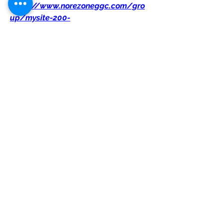
https://www.norezoneggc.com/gro
up/mysite-200-
group/discussion/d7c17d71-5295-
4e66-a890-48d18e374a1f
0
0
Write a comment...
Acerca de
¡Te damos la bienvenida al grupo!
Puedes conectarte con otro
...
Leer más
Estudiantes
Katarina Tompson
Seguir
Edee Smith
Seguir