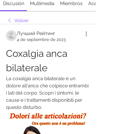
Discusión
Multimedia
Miembros
Acerca de
Volver
Лучший Рейтинг
4 de septiembre de 2023
Coxalgia anca 
bilaterale
La coxalgia anca bilaterale è un 
dolore all'anca che colpisce entrambi 
i lati del corpo. Scopri i sintomi, le 
cause e i trattamenti disponibili per 
questo disturbo.