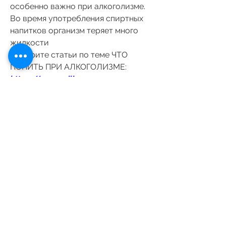
особенно важно при алкоголизме. 
Во время употребления спиртных 
напитков организм теряет много 
жидкости 
Смотрите статьи по теме ЧТО 
ПОПИТЬ ПРИ АЛКОГОЛИЗМЕ:
https://www.will-
galaxy.com/group/mysite-200-
group/discussion/e34002ea-e9d6-
4c30-9b9b-f5869736f198
0
0
Write a comment...
Acerca de
¡Te damos la bienvenida al grupo!
Puedes conectarte con otro
...
Leer más