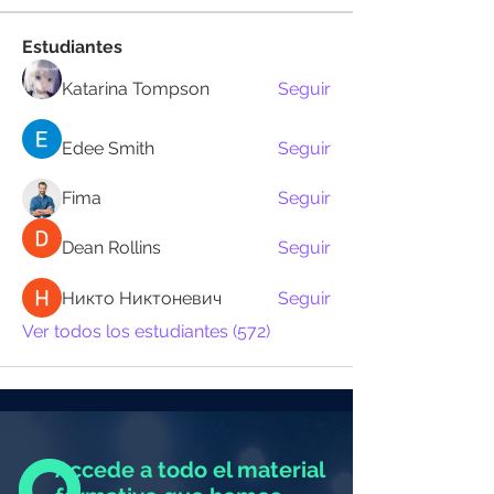
Estudiantes
Katarina Tompson
Seguir
Edee Smith
Seguir
Fima
Seguir
Dean Rollins
Seguir
Никто Никтоневич
Seguir
Ver todos los estudiantes (572)
Accede a todo el material