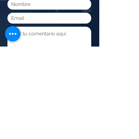
Enviar
WhatsApp -
+57 333 6025726
academia@apruebaxtreme.com
Carrera 40 No. 17-82 Pasto -
Colombia