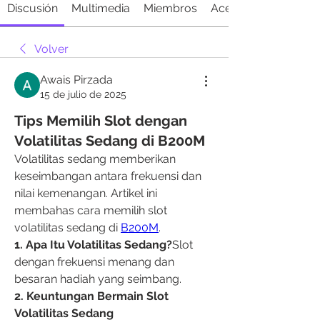
Discusión
Multimedia
Miembros
Acerca de
Volver
Awais Pirzada
15 de julio de 2025
Tips Memilih Slot dengan
Volatilitas Sedang di B200M
Volatilitas sedang memberikan 
keseimbangan antara frekuensi dan 
nilai kemenangan. Artikel ini 
membahas cara memilih slot 
volatilitas sedang di 
B200M
.
1. Apa Itu Volatilitas Sedang?
Slot 
dengan frekuensi menang dan 
besaran hadiah yang seimbang.
2. Keuntungan Bermain Slot 
Volatilitas Sedang