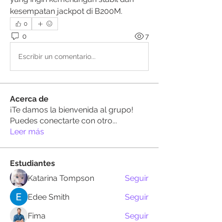
kesempatan jackpot di B200M.
0
0
7
Escribir un comentario...
Acerca de
¡Te damos la bienvenida al grupo!
Puedes conectarte con otro
...
Leer más
Estudiantes
Katarina Tompson
Seguir
Edee Smith
Seguir
Fima
Seguir