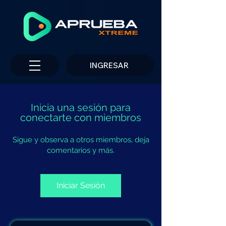
INGRESAR
Inicia una sesión para
conectarte con miembros
Sigue y observa a otros miembros, deja
comentarios y más.
Iniciar Sesión