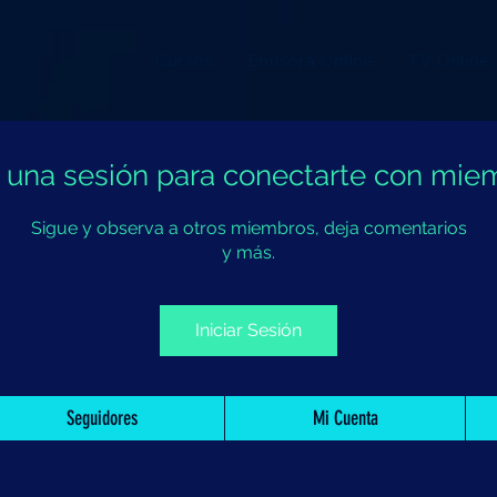
Cursos
Emisora Online
TV Online
ia una sesión para conectarte con mie
Sigue y observa a otros miembros, deja comentarios
y más.
Iniciar Sesión
Seguidores
Mi Cuenta