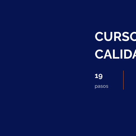
CURSO
CALID
19 pasos
19
pasos