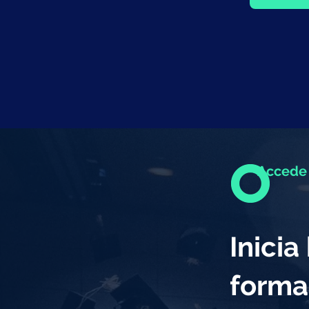
Accede 
Inici
forma