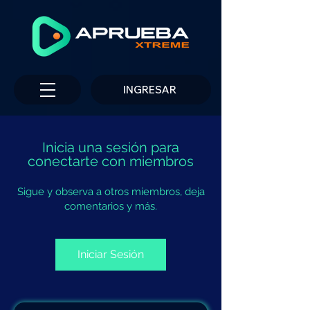
INGRESAR
Inicia una sesión para
conectarte con miembros
Sigue y observa a otros miembros, deja
comentarios y más.
Iniciar Sesión