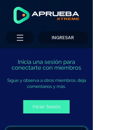
INGRESAR
Inicia una sesión para
conectarte con miembros
Sigue y observa a otros miembros, deja
comentarios y más.
Iniciar Sesión