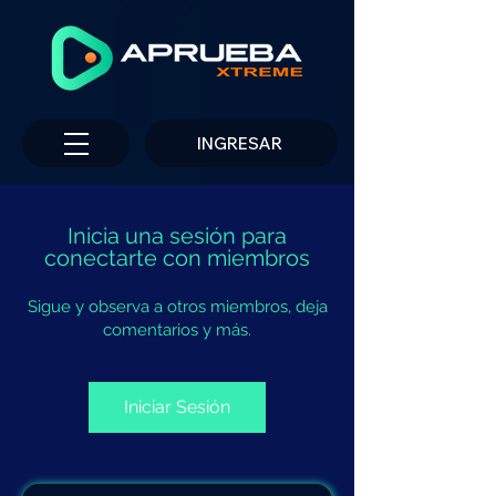
INGRESAR
Inicia una sesión para
conectarte con miembros
Sigue y observa a otros miembros, deja
comentarios y más.
Iniciar Sesión