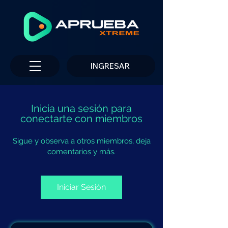
INGRESAR
Inicia una sesión para
conectarte con miembros
Sigue y observa a otros miembros, deja
comentarios y más.
Iniciar Sesión