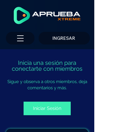
INGRESAR
Inicia una sesión para
conectarte con miembros
Sigue y observa a otros miembros, deja
comentarios y más.
Iniciar Sesión