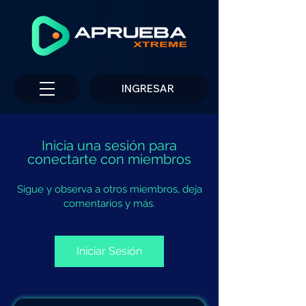
INGRESAR
Inicia una sesión para
conectarte con miembros
Sigue y observa a otros miembros, deja
comentarios y más.
Iniciar Sesión