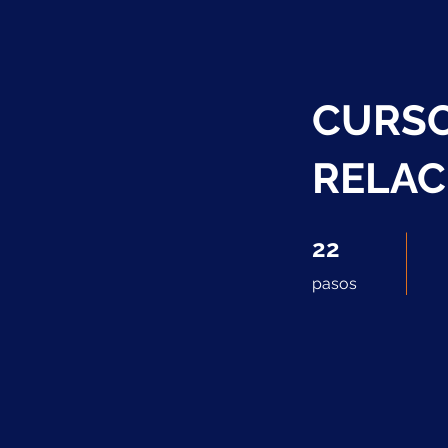
CURSO
RELAC
22 pasos
22
pasos