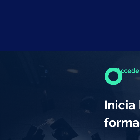
Accede 
Inici
forma