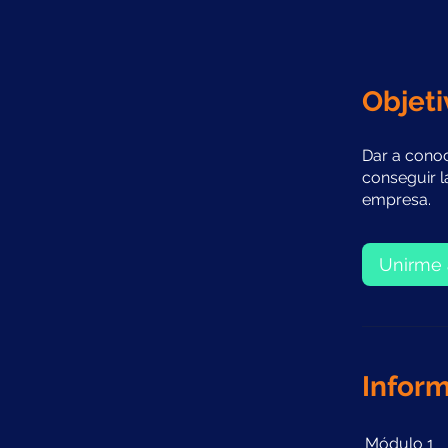
Objeti
Dar a conoc
conseguir l
empresa.
Unirme 
Inform
Módulo 1