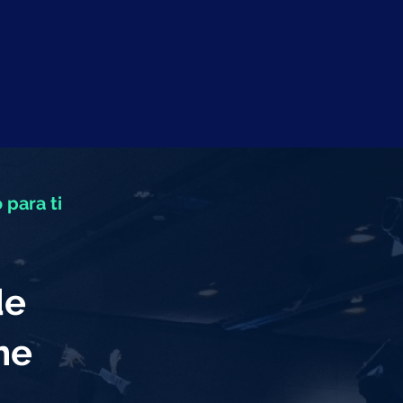
 para ti
de
eme