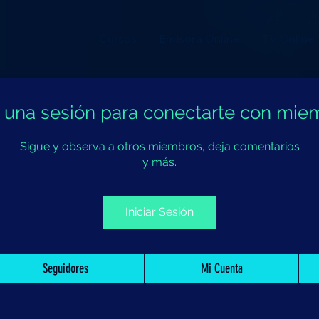
Cursos
Emisora Online
TV Online
ia una sesión para conectarte con mie
Sigue y observa a otros miembros, deja comentarios
y más.
Iniciar Sesión
Seguidores
Mi Cuenta