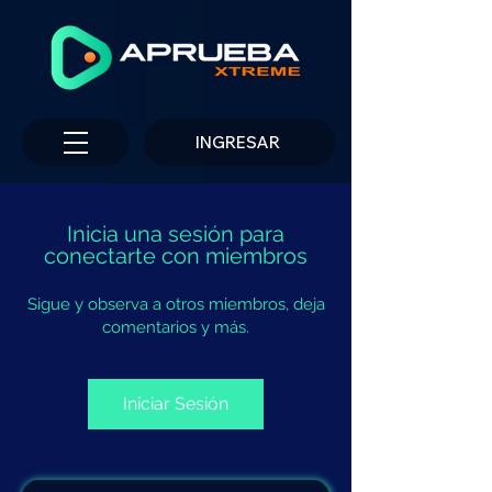
INGRESAR
Inicia una sesión para
conectarte con miembros
Sigue y observa a otros miembros, deja
comentarios y más.
Iniciar Sesión