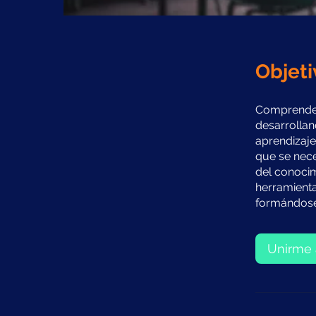
Objeti
Comprender
desarrollan
aprendizaj
que se nece
del conocim
herramienta
formándose 
Unirme 