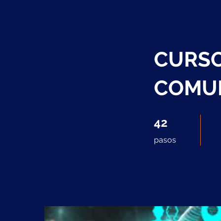
CURSO
COMUN
42 pasos
42
pasos