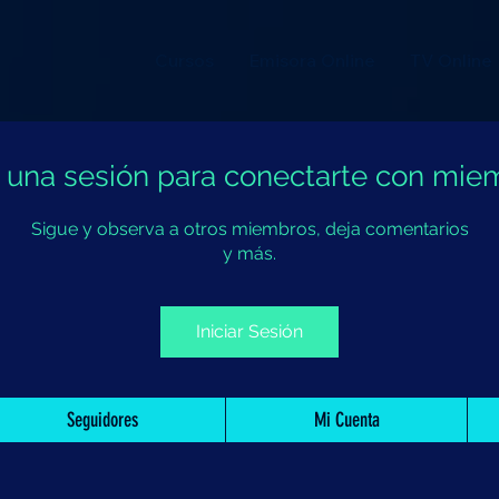
Cursos
Emisora Online
TV Online
ia una sesión para conectarte con mie
Sigue y observa a otros miembros, deja comentarios
y más.
Iniciar Sesión
Seguidores
Mi Cuenta