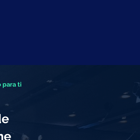
 para ti
de
eme