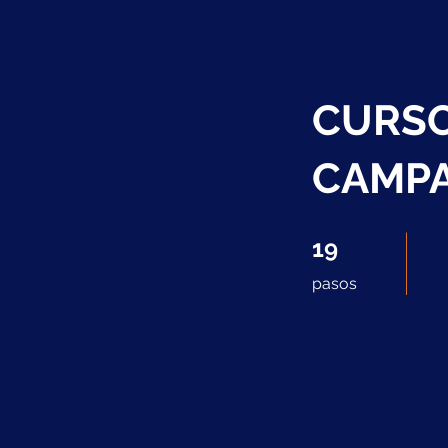
CURSO
CAMP
19 pasos
19
pasos