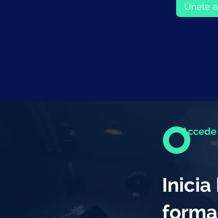
Únete a
Accede 
Inici
forma