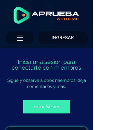
INGRESAR
Inicia una sesión para
conectarte con miembros
Sigue y observa a otros miembros, deja
comentarios y más.
Iniciar Sesión