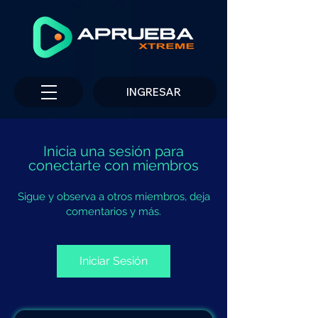
INGRESAR
Inicia una sesión para
conectarte con miembros
Sigue y observa a otros miembros, deja
comentarios y más.
Iniciar Sesión