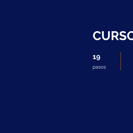
CURSO
19 pasos
19
pasos