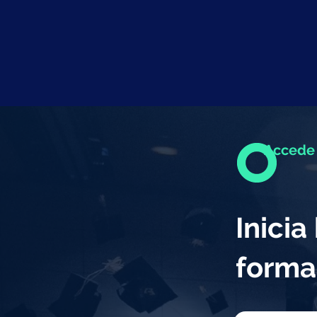
Accede 
Inici
forma