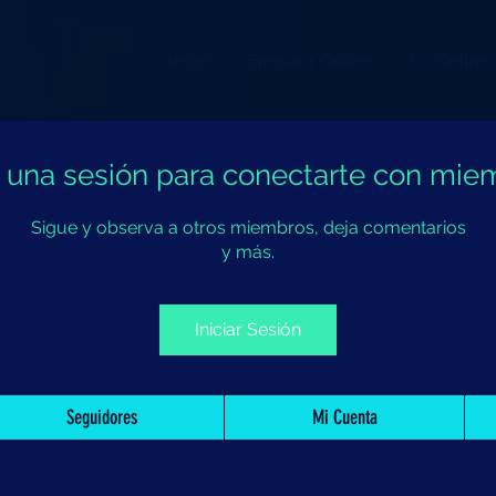
Cursos
Emisora Online
TV Online
ia una sesión para conectarte con mie
Sigue y observa a otros miembros, deja comentarios
y más.
Iniciar Sesión
Seguidores
Mi Cuenta