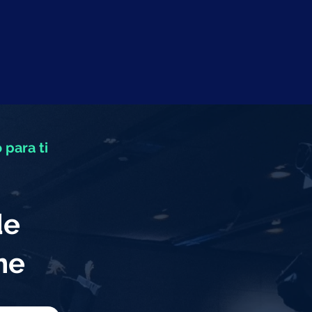
 para ti
de
eme