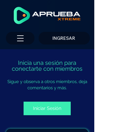
INGRESAR
Inicia una sesión para
conectarte con miembros
Sigue y observa a otros miembros, deja
comentarios y más.
Iniciar Sesión