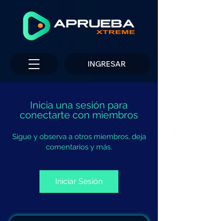
INGRESAR
Inicia una sesión para
conectarte con miembros
Sigue y observa a otros miembros, deja
comentarios y más.
Iniciar Sesión