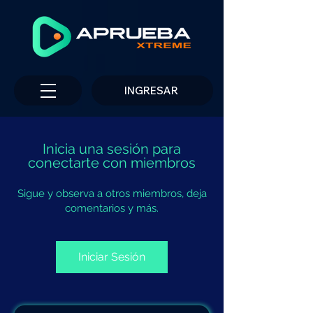
INGRESAR
Inicia una sesión para
conectarte con miembros
Sigue y observa a otros miembros, deja
comentarios y más.
Iniciar Sesión